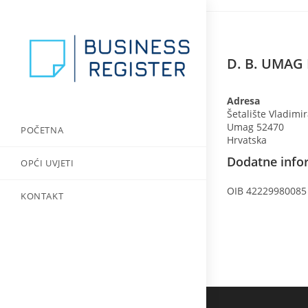
Preskoči
na
sadržaj
D. B. UMAG P
Adresa
Šetalište Vladimi
Umag
52470
POČETNA
Hrvatska
Dodatne infor
OPĆI UVJETI
OIB 42229980085
KONTAKT