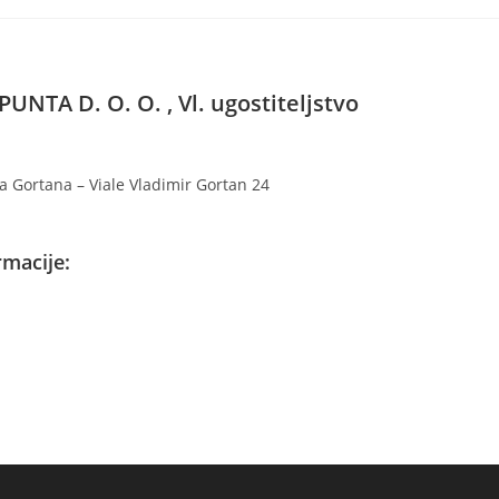
UNTA D. O. O. , Vl. ugostiteljstvo
ra Gortana – Viale Vladimir Gortan 24
macije: