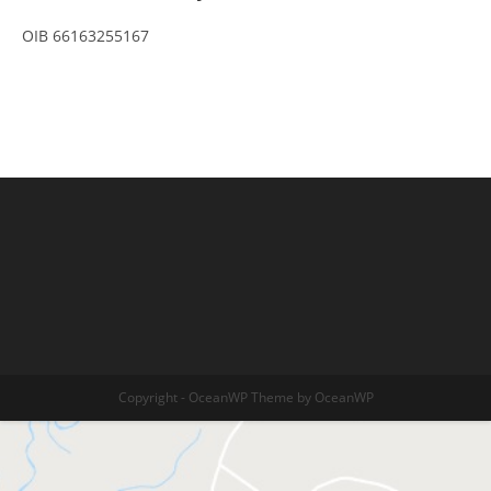
OIB 66163255167
Copyright - OceanWP Theme by OceanWP