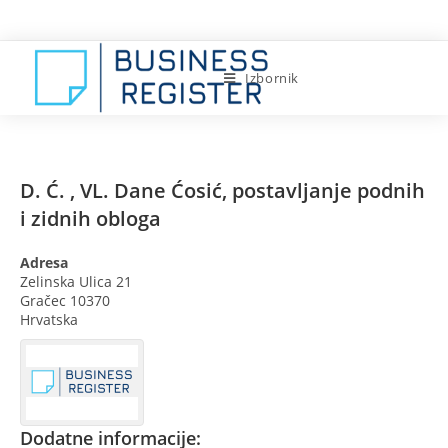
Preskoči
na
sadržaj
Izbornik
D. Ć. , VL. Dane Ćosić, postavljanje podnih
i zidnih obloga
Adresa
Zelinska Ulica 21
Gračec
10370
Hrvatska
Dodatne informacije: