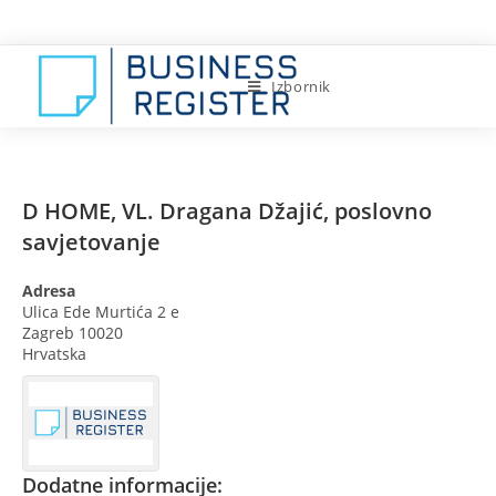
Preskoči
na
sadržaj
Izbornik
D HOME, VL. Dragana Džajić, poslovno
savjetovanje
Adresa
Ulica Ede Murtića 2 e
Zagreb
10020
Hrvatska
Dodatne informacije: