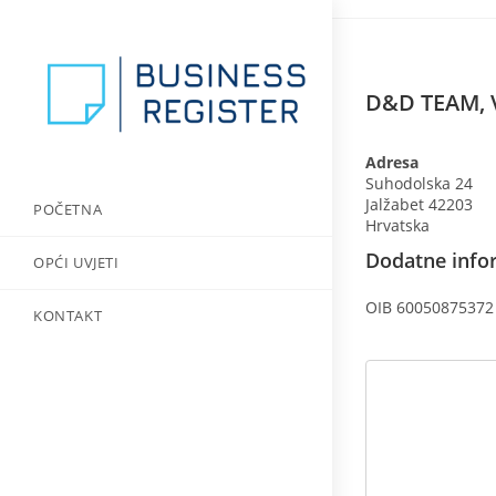
Preskoči
na
sadržaj
D&D TEAM, V
Adresa
Suhodolska 24
Jalžabet
42203
POČETNA
Hrvatska
Dodatne infor
OPĆI UVJETI
OIB 60050875372
KONTAKT