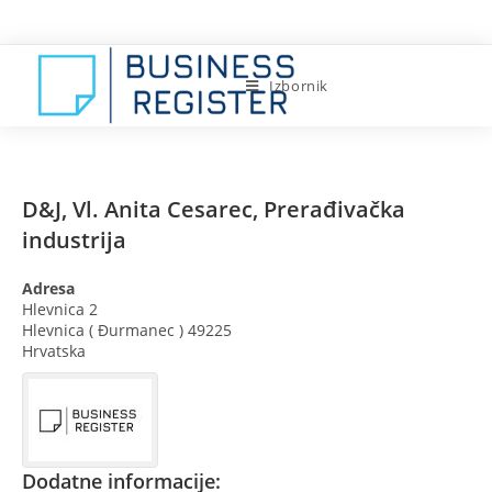
Preskoči
na
sadržaj
Izbornik
D&J, Vl. Anita Cesarec, Prerađivačka
industrija
Adresa
Hlevnica 2
Hlevnica ( Đurmanec )
49225
Hrvatska
Dodatne informacije: