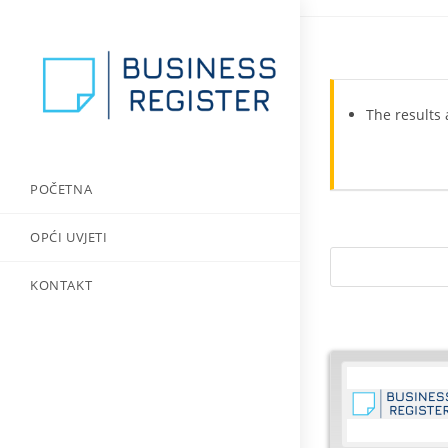
Preskoči
na
sadržaj
The results 
POČETNA
OPĆI UVJETI
KONTAKT