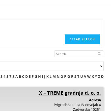
CLEAR SEARCH
3
4
5
7
8
A
B
C
D
E
F
G
H
I
J
K
L
M
N
O
P
Q
R
S
T
U
V
W
X
Y
Z
Đ
X – TREME gradnja d. o. o.
Adresa
Prigradska ulica IV odvojak 4
Zadvorsko
10251