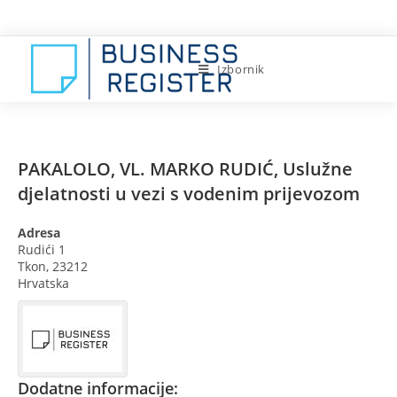
Preskoči
na
sadržaj
Izbornik
PAKALOLO, VL. MARKO RUDIĆ, Uslužne
djelatnosti u vezi s vodenim prijevozom
Adresa
Rudići 1
Tkon,
23212
Hrvatska
Dodatne informacije: